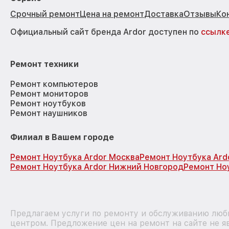
Срочный ремонт
Цена на ремонт
Доставка
Отзывы
Ко
Официальный сайт бренда Ardor доступен по
ссылк
Ремонт техники
Ремонт компьютеров
Ремонт мониторов
Ремонт ноутбуков
Ремонт наушников
Филиал в Вашем городе
Ремонт Ноутбука Ardor Москва
Ремонт Ноутбука Ard
Ремонт Ноутбука Ardor Нижний Новгород
Ремонт Но
Предлагаем услуги по ремонту и обслуживанию любы
центром. Предложение цен на ремонт на сайте не я