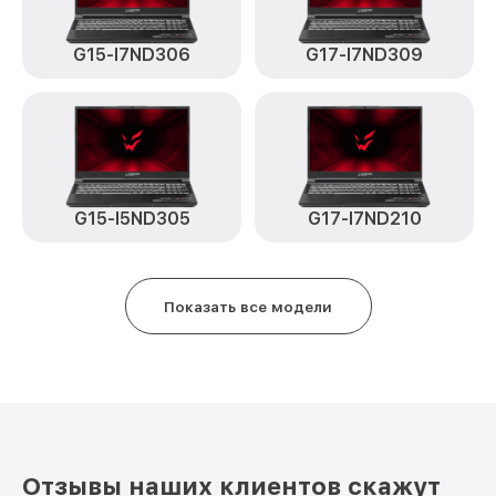
G15-I7ND306
G17-I7ND309
G15-I5ND305
G17-I7ND210
Показать все модели
Отзывы наших клиентов скажут