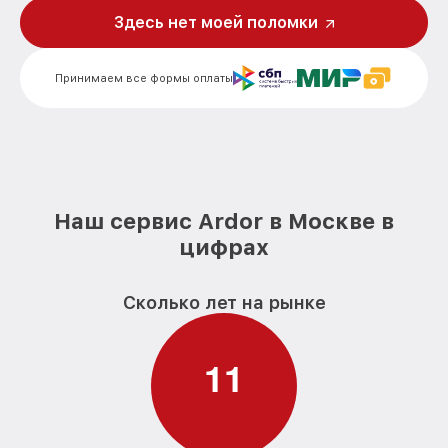
от 450₽
ноутбука Ardor
Здесь нет моей поломки
Ремонт мультиконтроллера ноутбука
от 1300₽
Ardor
Принимаем все формы оплаты
Замена SSD ноутбука Ardor
от 1490₽
Замена северного моста ноутбука
от 2750₽
Ardor
Замена матрицы ноутбука Ardor
от 1300₽
Наш сервис Ardor в Москве в
Замена Wi-Fi ноутбука Ardor
цифрах
от 700₽
Ремонт цепи питания ноутбука Ardor
от 2500₽
Сколько лет на рынке
Замена разъёмов (HDMI, DVI, Дисплей
от 600₽
порта) ноутбука Ardor
1
1
Замена HDD (замена жёсткого диска)
от 500₽
ноутбука Ardor
Замена USB порта ноутбука Ardor
от 990₽