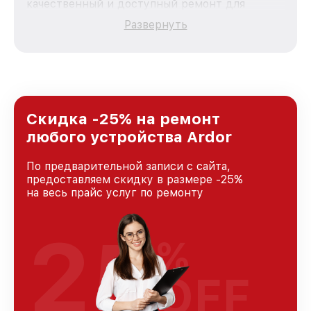
качественный и доступный ремонт для
каждого пользователя продукции Ardor, вне
Развернуть
зависимости от сложности поломки. Мы
стремимся к тому, чтобы каждый клиент был
удовлетворен скоростью и качеством
предоставляемых услуг. Наша цель — стать
лучшим сервисным центром Ardor в городе
Москве, постоянно повышая уровень доверия
и лояльности наших клиентов.
Скидка -25% на ремонт
любого устройства Ardor
По предварительной записи с сайта,
предоставляем скидку в размере -25%
на весь прайс услуг по ремонту
25
%
OFF