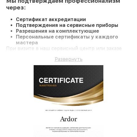
Мы подтверждаем профессионализм
через:
Сертификат аккредитации
Подтверждения на сервисные приборы
Разрешения на комплектующие
Персональные сертификаты у каждого
мастера
При визите в наш сервисный центр или заказе
восстановления Ноутбук гарантируется
Развернуть
профессиональный сервис и долгосрочную
гарантию на ремонт и детали.