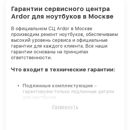
Гарантии сервисного центра
Ardor для ноутбуков в Москве
В официальном СЦ Ardor в Москве
производим ремонт ноутбуков, обеспечиваем
высокий уровень сервиса и официальные
гарантии для каждого клиента. Все наши
гарантии основаны на принципах
ответственности.
Что входит в технические гарантии:
Подлинные комплектующие
–
гарантируем только подлинные детали
для ноутбуков.
Квалифицированные специалисты
–
Развернуть
обучение и сертификация подтверждают
уровень мастерства.
Выполнение работ вовремя
–
соблюдаем сроки, согласованные с