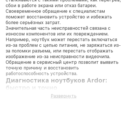
сбои в работе экрана или отказ батареи.
Своевременное обращение к специалистам
поможет восстановить устройство и избежать
более серьёзных затрат.
Значительная часть неисправностей связана с
износом компонентов или их повреждением.
Например, ноутбук может перестать включаться
из-за проблем с цепью питания, не заряжаться из-
за поломки разъема, или перестать отображать
изображение из-за неисправности видеочипа.
Обращение в сервисный центр позволит выявить
точную причину и восстановить
работоспособность устройства.
Диагностика ноутбуков Ardor:
быстро и точно
Мастер начнёт с проведения тестирования и
Развернуть
осмотра. Это позволит определить, где именно
кроется проблема: в программной части или в
аппаратных компонентах. Специалисты
используют профессиональное оборудование,
чтобы проверить материнскую плату, видеокарту,