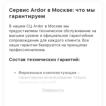
Сервис Ardor в Москве: что мы
гарантируем
В нашем СЦ Ardor в Москве мы
предоставляем техническое обслуживание на
высшем уровне и официальное гарантийное
сопровождение для каждого клиента. Все
наши гарантии базируются на принципах
профессионализма.
Состав технических гарантий:
Фирменные комплектующие
–
гарантируем использование только
подлинных деталей.
Сертифицированные мастера
– их
Развернуть
обучение и аттестация подтверждают
высокий уровень профессионализма.
Выполнение работ вовремя
–
восстановление выполняется в