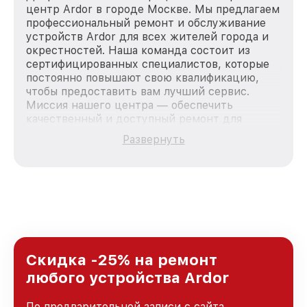
центр Ardor в городе Москве. Мы предлагаем
профессиональный ремонт и обслуживание
устройств Ardor для всех жителей города и
окрестностей. Наша команда состоит из
сертифицированных специалистов, которые
постоянно повышают свою квалификацию,
чтобы предоставить вам лучший сервис.
Миссия нашего центра — обеспечить
качественный и доступный ремонт для
каждого пользователя продукции Ardor, вне
Развернуть
зависимости от сложности поломки. Мы
стремимся к тому, чтобы каждый клиент был
удовлетворен скоростью и качеством
предоставляемых услуг. Наша цель — стать
лучшим сервисным центром Ardor в городе
Москве, постоянно повышая уровень доверия
и лояльности наших клиентов.
Скидка -25% на ремонт
любого устройства Ardor
По предварительной записи с сайта,