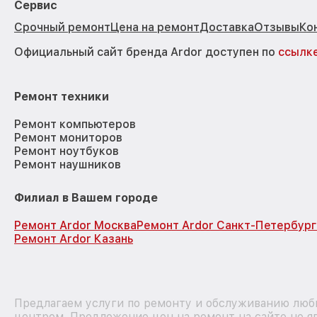
Сервис
Срочный ремонт
Цена на ремонт
Доставка
Отзывы
Ко
Официальный сайт бренда Ardor доступен по
ссылк
Ремонт техники
Ремонт компьютеров
Ремонт мониторов
Ремонт ноутбуков
Ремонт наушников
Филиал в Вашем городе
Ремонт Ardor Москва
Ремонт Ardor Санкт-Петербург
Ремонт Ardor Казань
Предлагаем услуги по ремонту и обслуживанию любы
центром. Предложение цен на ремонт на сайте не я