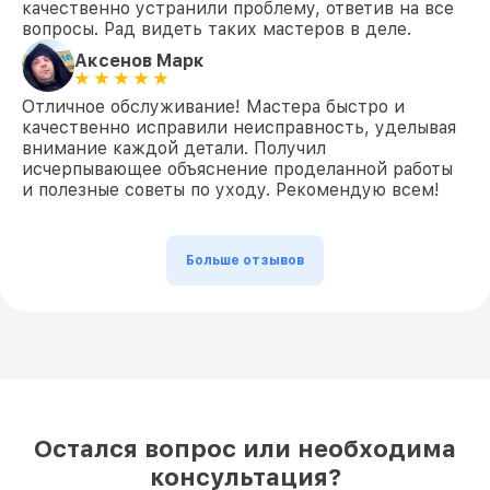
качественно устранили проблему, ответив на все
устройство проходит финальное тестирование в
вопросы. Рад видеть таких мастеров в деле.
требовательных играх для проверки стабильности
работы под нагрузкой.
Аксенов Марк
Если поломка повторится в гарантийный период
— мы устраним её полностью за свой счет.
Отличное обслуживание! Мастера быстро и
Прозрачная стоимость согласуется заранее — без
качественно исправили неисправность, уделывая
скрытых доплат и неожиданных накруток.
внимание каждой детали. Получил
Срочное восстановление перед турниром или
исчерпывающее объяснение проделанной работы
важным матчем выполняется по стандартной цене
и полезные советы по уходу. Рекомендую всем!
— без доплаты за экспресс-обслуживание.
Готовы вернуть максимальную
производительность вашей игровой технике
Больше отзывов
Ardor? Закажите бесплатную диагностику по
телефону +7 (495) 152-68-30 — наш специалист
перезвонит в течение 5 минут для уточнения
деталей, или оставьте заявку на выезд мастера
для обслуживания игрового оборудования прямо
на дому.
Остался вопрос или необходима
консультация?