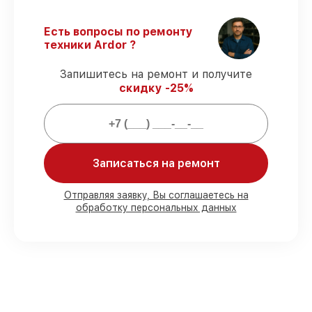
установленные сроки.
Гарантийное обслуживание
–
Есть вопросы по ремонту
восстановление с полным гарантийным
техники Ardor ?
сопровождением.
Запишитесь на ремонт и получите
скидку -25%
Что гарантирует сервис при починке:
80% работ
проводится с присутствием
клиента
90% деталей
на складе или доступны
Записаться на ремонт
для срочной доставки
Оригинальные и качественные детали
Отправляя заявку, Вы соглашаетесь на
– для любого бюджета
обработку персональных данных
85% работ
выполняется менее 1 суток,
при немедленном начале
восстановления
Какую ответственность мы несем
перед клиентами: