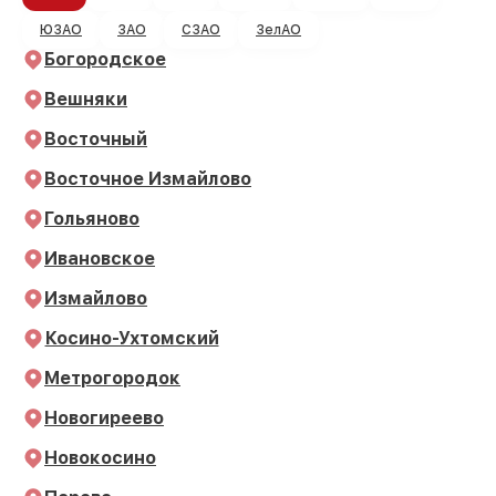
ЮЗАО
ЗАО
СЗАО
ЗелАО
Богородское
Вешняки
Восточный
Восточное Измайлово
Гольяново
Ивановское
Измайлово
Косино-Ухтомский
Метрогородок
Новогиреево
Новокосино