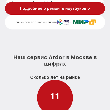
Установка драйверов Windows
от 450₽
ноутбука Ardor
Подробнее о ремонте ноутбуков
Ремонт мультиконтроллера ноутбука
от 1300₽
Ardor
Принимаем все формы оплаты
Замена SSD ноутбука Ardor
от 1490₽
Замена северного моста ноутбука
от 2750₽
Ardor
Замена матрицы ноутбука Ardor
от 1300₽
Наш сервис Ardor в Москве в
Замена Wi-Fi ноутбука Ardor
цифрах
от 700₽
Ремонт цепи питания ноутбука Ardor
от 2500₽
Сколько лет на рынке
Замена разъёмов (HDMI, DVI, Дисплей
от 600₽
порта) ноутбука Ardor
1
1
Замена HDD (замена жёсткого диска)
от 500₽
ноутбука Ardor
Замена USB порта ноутбука Ardor
от 990₽